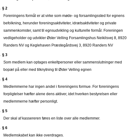
§ 2
Foreningens formål er at virke som møde- og forsamlingssted for egnens
befolkning, herunder foreningsaktiviteter, idrætsaktiviteter
og private
sammenkomster, samt til egnsudvikling og kulturelle formål.
Foreningen
vedligeholder og udvikler Øster Velling Forsamlingshus Neikilsvej 8, 8920
Randers NV og Keglehaven Præstegårdsvej 3, 8920 Randers NV
§ 3
Som medlem kan optages enkeltpersoner eller sammenslutninger med
bopæl på eller med tilknytning til Øster Velling egnen
§ 4
Medlemmerne har ingen andel i foreningens formue. For foreningens
forpligtelser hæfter alene dens aktiver, idet hverken bestyrelsen eller
medlemmerne hæfter personligt.
§ 5
Der skal af kassereren føres en liste over alle medlemmer.
§ 6
Medlemskabet kan ikke overdrages.