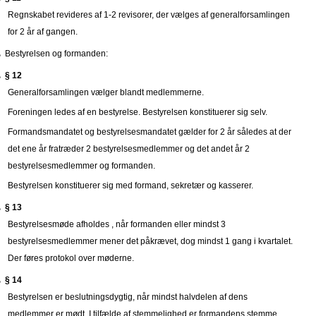
Regnskabet revideres af 1-2 revisorer, der vælges af generalforsamlingen
for 2 år af gangen.
Bestyrelsen og formanden:
§ 12
Generalforsamlingen vælger blandt medlemmerne.
Foreningen ledes af en bestyrelse. Bestyrelsen konstituerer sig selv.
Formandsmandatet og bestyrelsesmandatet gælder for 2 år således at der
det ene år fratræder 2 bestyrelsesmedlemmer og det andet år 2
bestyrelsesmedlemmer og formanden.
Bestyrelsen konstituerer sig med formand, sekretær og kasserer.
§ 13
Bestyrelsesmøde afholdes , når formanden eller mindst 3
bestyrelsesmedlemmer mener det påkrævet, dog mindst 1 gang i kvartalet.
Der føres protokol over møderne.
§ 14
Bestyrelsen er beslutningsdygtig, når mindst halvdelen af dens
medlemmer er mødt. I tilfælde af stemmelighed er formandens stemme