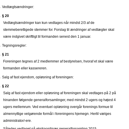
Vedtægtsændringer:
§ 20
Vedtægtsændringer kan kun vedtages når mindst 2/3 af de
stemmeberettigede stemmer for. Forslag til ændringer af vedtægter skal
være indgivet skriftligt til formanden senest den 1 januar.
Tegningsregler:
§ 21
Foreningen tegnes af 2 medlemmer af bestyrelsen, hvoraf et skal være
formanden eller kassereren.
Salg af fast ejendom, opløsning af foreningen:
§ 22
Salg af fast ejendom eller opløsning af foreningen skal vedtages på 2 på
hinanden følgende generalforsamlinger, med mindst 2 ugers og højest 4
ugers mellemrum. Ved eventuel opløsning overgår forenings formue til
almennyttige velgørende formål i foreningens hjemegn. Hertil vælges
administrator/-ere.
Således vedtaget på ekstraordinær generalforsamling 2015