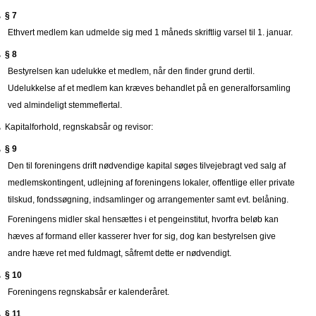
§ 7
Ethvert medlem kan udmelde sig med 1 måneds skriftlig varsel til 1. januar.
§ 8
Bestyrelsen kan udelukke et medlem, når den finder grund dertil.
Udelukkelse af et medlem kan kræves behandlet på en generalforsamling
ved almindeligt stemmeflertal.
Kapitalforhold, regnskabsår og revisor:
§ 9
Den til foreningens drift nødvendige kapital søges tilvejebragt ved salg af
medlemskontingent, udlejning af foreningens lokaler, offentlige eller private
tilskud, fondssøgning, indsamlinger og arrangementer samt evt. belåning.
Foreningens midler skal hensættes i et pengeinstitut, hvorfra beløb kan
hæves af formand eller kasserer hver for sig, dog kan bestyrelsen give
andre hæve ret med fuldmagt, såfremt dette er nødvendigt.
§ 10
Foreningens regnskabsår er kalenderåret.
§ 11