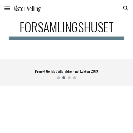
Øster Velling
Skip to main content
Skip to navigation
FORSAMLINGSHUSET
Projekt Go' Mad Alle aldre = nyt køkken 2019